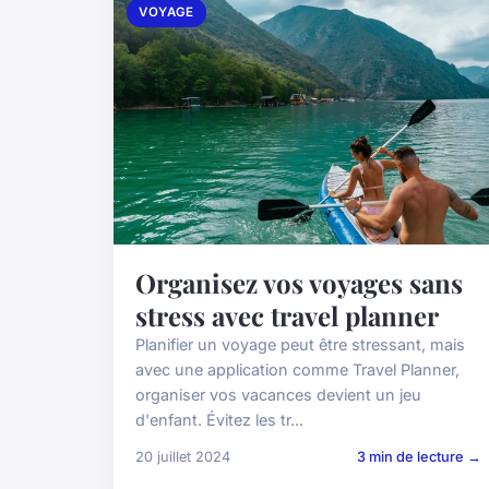
VOYAGE
Organisez vos voyages sans
stress avec travel planner
Planifier un voyage peut être stressant, mais
avec une application comme Travel Planner,
organiser vos vacances devient un jeu
d'enfant. Évitez les tr...
20 juillet 2024
3 min de lecture →