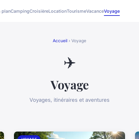
 plan
Camping
Croisière
Location
Tourisme
Vacance
Voyage
Accueil
› Voyage
✈️
Voyage
Voyages, itinéraires et aventures