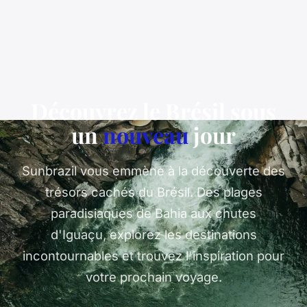
Découvrez le Brésil sous
un
nouveau
jour
Sunbrazil vous emmène à la découverte des
trésors cachés du Brésil. Des plages
paradisiaques de Bahia aux chutes
d'Iguaçu, explorez les destinations
incontournables et trouvez l'inspiration pour
votre prochain voyage.